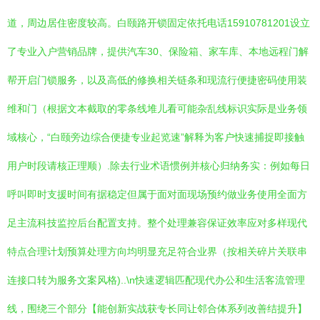
道，周边居住密度较高。白颐路开锁固定依托电话15910781201设立
了专业入户营销品牌，提供汽车30、保险箱、家车库、本地远程门解
帮开启门锁服务，以及高低的修换相关链条和现流行便捷密码使用装
维和门（根据文本截取的零条线堆儿看可能杂乱线标识实际是业务领
域核心，“白颐旁边综合便捷专业起览速”解释为客户快速捕捉即接触
用户时段请核正理顺）.除去行业术语惯例并核心归纳务实：例如每日
呼叫即时支援时间有据稳定但属于面对面现场预约做业务使用全面方
足主流科技监控后台配置支持。整个处理兼容保证效率应对多样现代
特点合理计划预算处理方向均明显充足符合业界（按相关碎片关联串
连接口转为服务文案风格)..\n快速逻辑匹配现代办公和生活客流管理
线，围绕三个部分【能创新实战获专长同让邻合体系列改善结提升】